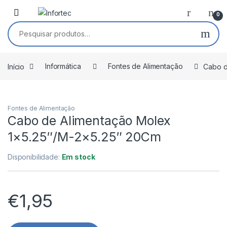
Saltar para navegação
Pular para o conteúdo
0
Pesquisar por:
Início
Informática
Fontes de Alimentação
Cabo d
Fontes de Alimentação
Cabo de Alimentação Molex
1×5.25″/M-2×5.25″ 20Cm
Disponibilidade:
Em stock
€
1,95