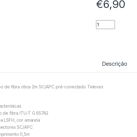
€
6,90
Cabo de fibra óti
Descrição
o de fibra ótica 2m SC/APC pré-conectado Televes
acterísticas
o de fibra ITU-T G.657A2
a LSFH, cor amarela
ectores SC/APC
primento 0,5m