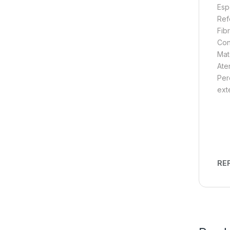
Esp
Ref
Fib
Con
Mat
Ate
Per
ext
REF