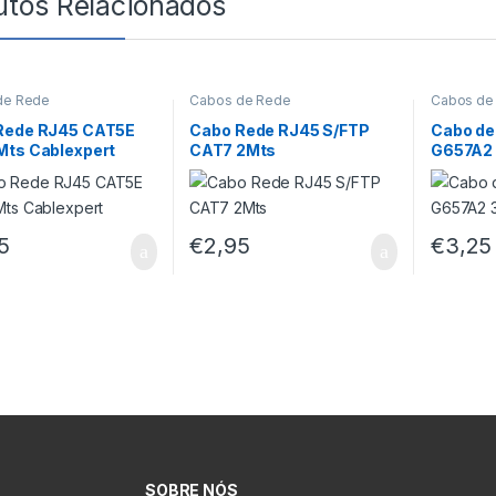
utos Relacionados
de Rede
Cabos de Rede
Cabos de
Rede RJ45 CAT5E
Cabo Rede RJ45 S/FTP
Cabo de 
Mts Cablexpert
CAT7 2Mts
G657A2 
5
€
2,95
€
3,25
SOBRE NÓS