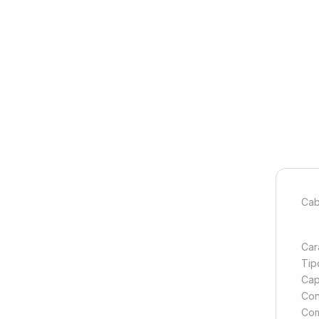
Cab
Car
Tip
Cap
Con
Com