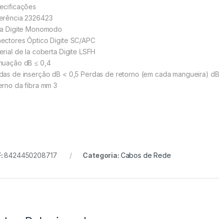
ecificações
erência 2326423
ra Digite Monomodo
ectores Óptico Digite SC/APC
erial de la coberta Digite LSFH
nuação dB ≤ 0,4
das de inserção dB < 0,5 Perdas de retorno (em cada mangueira) dB
erno da fibra mm 3
:
8424450208717
Categoria:
Cabos de Rede