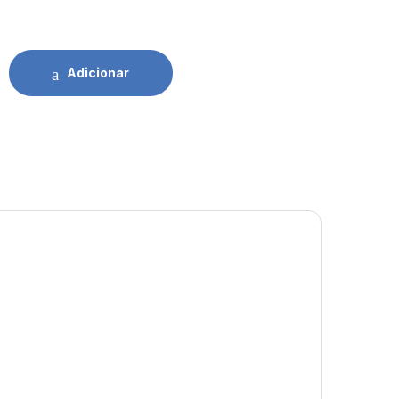
ca 0,5Mts SC/APC Pré-conectado Televes quantidade
Adicionar