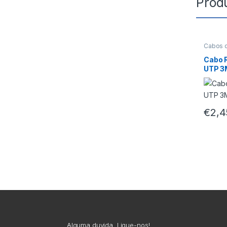
Prod
Cabos 
Cabo 
UTP 3
€
2,4
Alguma duvida, Ligue-nos!