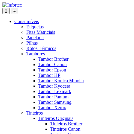
Saltar
Pular
para
para
navegação
o
conteúdo
Consumíveis
Etiquetas
Fitas Matriciais
Papelaria
Pilhas
Rolos Térmicos
Tambores
Tambor Brother
Tambor Canon
Tambor Epson
Tambor HP
Tambor Konica Minolta
Tambor Kyocera
Tambor Lexmark
Tambor Pantum
Tambor Samsung
Tambor Xerox
Tinteiros
Tinteiros Originais
Tinteiros Brother
Tinteiros Canon