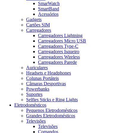
SmarWatch
SmartBand
Acessórios
Gadgets
Cartões SIM
Carregadores
Carregadores Lightning
Carregadores Micro USB
Carregadores Type-C
Carregadores Isqueiro
Carregadores Wireless
Carregadores Parede
Auriculares
Headsets e Headphones
Colunas Portáteis
Câmaras Desportivas
Powerbanks
Suportes
Selfies Sticks e Ring Lights
Eletrodomésticos
Pequenos Eletrodomésticos
Grandes Eletrodomésticos
Televisões
Televisões
Comandos