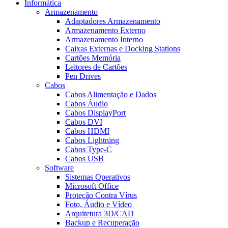
Informática
Armazenamento
Adaptadores Armazenamento
Armazenamento Externo
Armazenamento Interno
Caixas Externas e Docking Stations
Cartões Memória
Leitores de Cartões
Pen Drives
Cabos
Cabos Alimentação e Dados
Cabos Áudio
Cabos DisplayPort
Cabos DVI
Cabos HDMI
Cabos Lightning
Cabos Type-C
Cabos USB
Software
Sistemas Operativos
Microsoft Office
Proteção Contra Vírus
Foto, Áudio e Vídeo
Arquitetura 3D/CAD
Backup e Recuperação