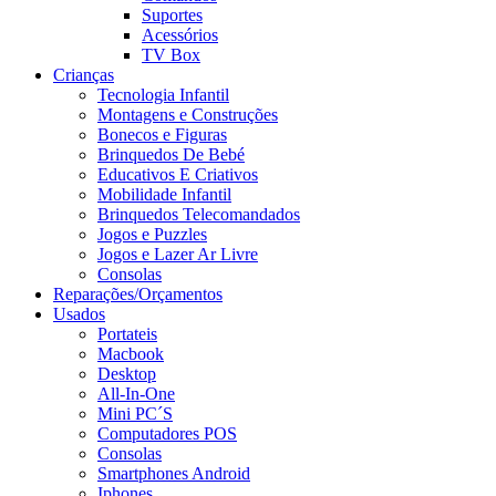
Suportes
Acessórios
TV Box
Crianças
Tecnologia Infantil
Montagens e Construções
Bonecos e Figuras
Brinquedos De Bebé
Educativos E Criativos
Mobilidade Infantil
Brinquedos Telecomandados
Jogos e Puzzles
Jogos e Lazer Ar Livre
Consolas
Reparações/Orçamentos
Usados
Portateis
Macbook
Desktop
All-In-One
Mini PC´S
Computadores POS
Consolas
Smartphones Android
Iphones