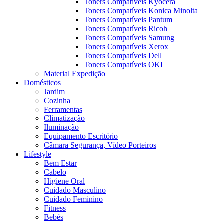
Toners Compatíveis Kyocera
Toners Compatíveis Konica Minolta
Toners Compatíveis Pantum
Toners Compatíveis Ricoh
Toners Compatíveis Samung
Toners Compatíveis Xerox
Toners Compatíveis Dell
Toners Compatíveis OKI
Material Expedição
Domésticos
Jardim
Cozinha
Ferramentas
Climatização
Iluminação
Equipamento Escritório
Câmara Segurança, Vídeo Porteiros
Lifestyle
Bem Estar
Cabelo
Higiene Oral
Cuidado Masculino
Cuidado Feminino
Fitness
Bebés