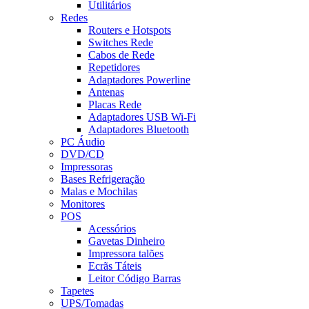
Utilitários
Redes
Routers e Hotspots
Switches Rede
Cabos de Rede
Repetidores
Adaptadores Powerline
Antenas
Placas Rede
Adaptadores USB Wi-Fi
Adaptadores Bluetooth
PC Áudio
DVD/CD
Impressoras
Bases Refrigeração
Malas e Mochilas
Monitores
POS
Acessórios
Gavetas Dinheiro
Impressora talões
Ecrãs Táteis
Leitor Código Barras
Tapetes
UPS/Tomadas