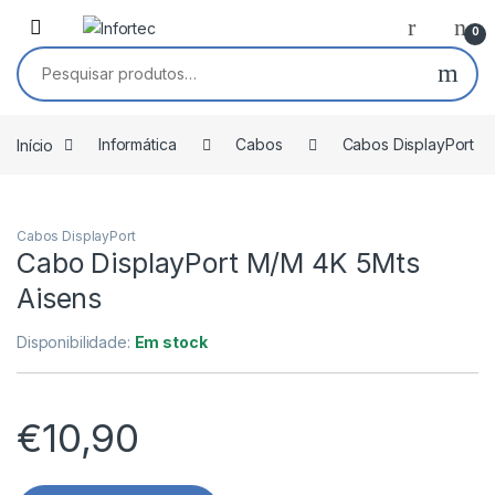
Saltar para navegação
Pular para o conteúdo
0
Pesquisar por:
Início
Informática
Cabos
Cabos DisplayPort
Cabos DisplayPort
Cabo DisplayPort M/M 4K 5Mts
Aisens
Disponibilidade:
Em stock
€
10,90