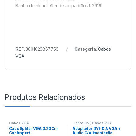
Banho de níquel. Atende ao padrão UL2919.
REF:
3601029887756
Categoria:
Cabos
VGA
Produtos Relacionados
Cabos VGA
Cabos DVI
,
Cabos VGA
Cabo Spliter VGA 0.20Cm
Adaptador DVI-D A VGA +
Cablexpert
Áudio C/Alimentação