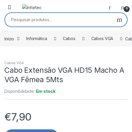
Saltar para navegação
Pular para o conteúdo
0
Pesquisar por:
Início
Informática
Cabos
Cabos VGA
Ca
Cabos VGA
Cabo Extensão VGA HD15 Macho A
VGA Fêmea 5Mts
Disponibilidade:
Em stock
€
7,90