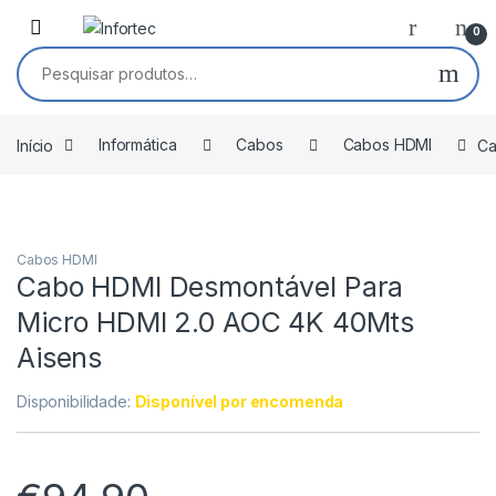
Saltar para navegação
Pular para o conteúdo
0
Pesquisar por:
Início
Informática
Cabos
Cabos HDMI
Ca
Cabos HDMI
Cabo HDMI Desmontável Para
Micro HDMI 2.0 AOC 4K 40Mts
Aisens
Disponibilidade:
Disponível por encomenda