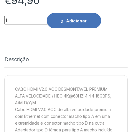
€
94,90
Cabo HDMI Desmontável Para Micro HDMI 2.0 AOC 4K 40Mts 
Adicionar
Descrição
CABO HDMI V2.0 AOC DESMONTAVEL PREMIUM
ALTA VELOCIDADE / HEC 4K@60HZ 4:4:4 18GBPS,
A/M-D/Y/M
Cabo HDMI V2.0 AOC de alta velocidade premium
com Ethernet com conector macho tipo A em uma
extremidade e conector macho tipo D na outra.
Adaptador tipo D fêmea para tipo A macho incluído.