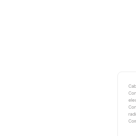
Cab
Con
ele
Con
rad
Com