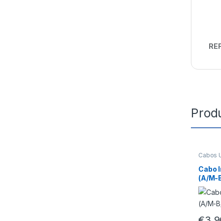
REF
Prod
Cabos 
Cabo 
(A/M-
€
3,9