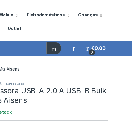
Mobile
Eletrodomésticos
Crianças
Outlet
€
0,00
0
Mts Aisens
B
,
Impressoras
ssora USB-A 2.0 A USB-B Bulk
s Aisens
stock