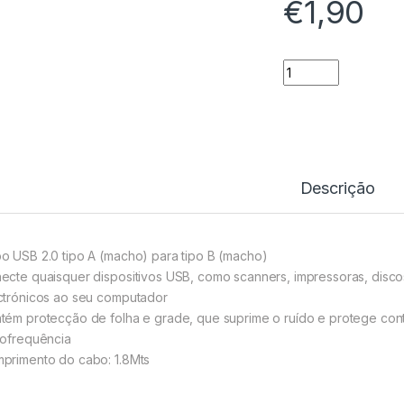
€
1,90
Cabo Impressora U
Descrição
o USB 2.0 tipo A (macho) para tipo B (macho)
ecte quaisquer dispositivos USB, como scanners, impressoras, discos 
ctrónicos ao seu computador
tém protecção de folha e grade, que suprime o ruído e protege cont
iofrequência
primento do cabo: 1.8Mts