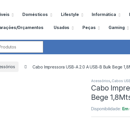
veis
Domésticos
Lifestyle
Informática
arações/Orçamentos
Usados
Peças
Gaming
por:
essórios
Cabo Impressora USB-A 2.0 A USB-B Bulk Bege 1,8
Acessórios
,
Cabos US
Cabo Impre
Bege 1,8Mt
Disponibilidade:
Em 