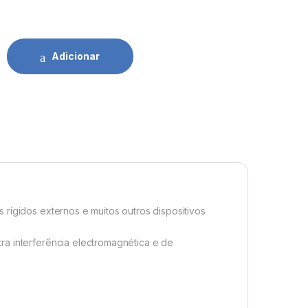
SB-A 2.0 A USB-B Bulk Bege 1,8Mts Aisens quantidade
Adicionar
rígidos externos e muitos outros dispositivos
ra interferência electromagnética e de