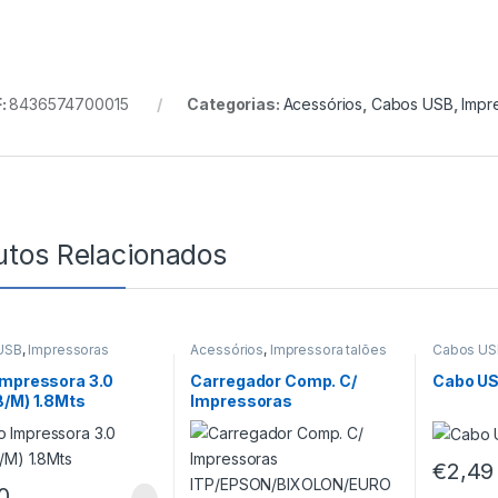
:
8436574700015
Categorias:
Acessórios
,
Cabos USB
,
Impr
utos Relacionados
USB
,
Impressoras
Acessórios
,
Impressora talões
Cabos US
Impressora 3.0
Carregador Comp. C/
Cabo U
B/M) 1.8Mts
Impressoras
ITP/EPSON/BIXOLON/EUR
OSYS – 24V 2.5A
€
2,49
0