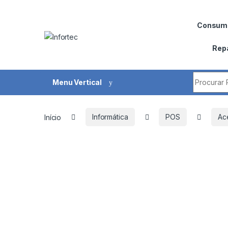
Saltar para navegação
Pular para o conteúdo
Consumí
Rep
Procurar 
Menu Vertical
Início
Informática
POS
Ac