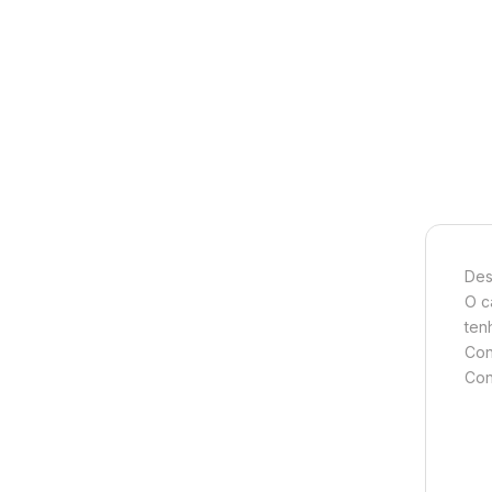
Des
O c
ten
Con
Con