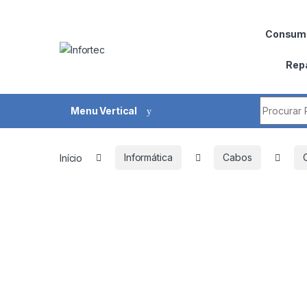
Saltar para navegação
Pular para o conteúdo
Consumí
Rep
Procurar 
Menu Vertical
Início
Informática
Cabos