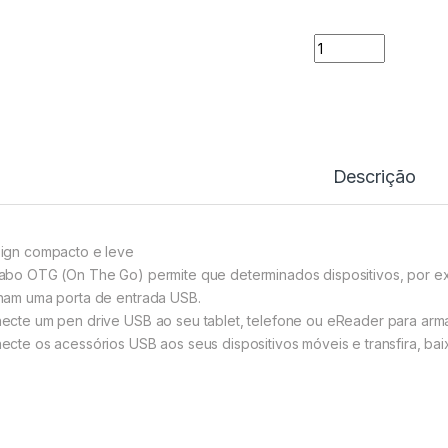
Cabo OTG 2.0 A Mi
Descrição
ign compacto e leve
abo OTG (On The Go) permite que determinados dispositivos, por ex
ham uma porta de entrada USB.
ecte um pen drive USB ao seu tablet, telefone ou eReader para arm
ecte os acessórios USB aos seus dispositivos móveis e transfira, baix