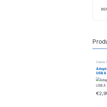
REF
Prod
Cabos 
Adapt
USB A
€
2,9