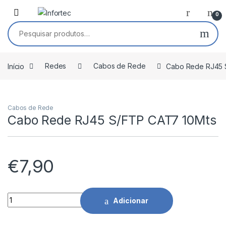
Saltar para navegação
Pular para o conteúdo
0
Pesquisar por:
Início
Redes
Cabos de Rede
Cabo Rede RJ45 
Cabos de Rede
Cabo Rede RJ45 S/FTP CAT7 10Mts
€
7,90
Cabo Rede RJ45 S/FTP CAT7 10Mts quantidade
Adicionar