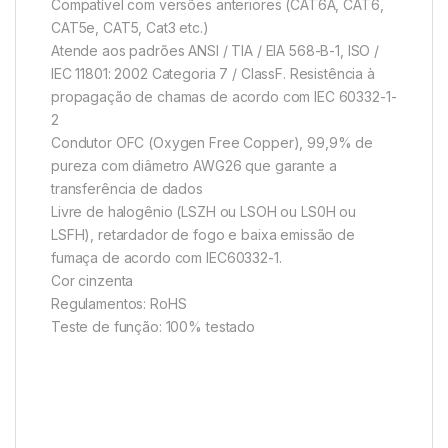
Compatível com versões anteriores (CAT6A, CAT6,
CAT5e, CAT5, Cat3 etc.)
Atende aos padrões ANSI / TIA / EIA 568-B-1, ISO /
IEC 11801: 2002 Categoria 7 / ClassF. Resistência à
propagação de chamas de acordo com IEC 60332-1-
2
Condutor OFC (Oxygen Free Copper), 99,9% de
pureza com diâmetro AWG26 que garante a
transferência de dados
Livre de halogênio (LSZH ou LSOH ou LS0H ou
LSFH), retardador de fogo e baixa emissão de
fumaça de acordo com IEC60332-1.
Cor cinzenta
Regulamentos: RoHS
Teste de função: 100% testado