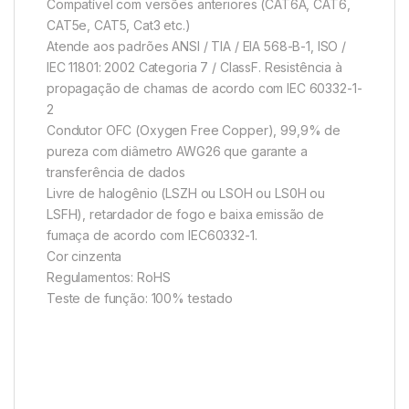
Compatível com versões anteriores (CAT6A, CAT6,
CAT5e, CAT5, Cat3 etc.)
Atende aos padrões ANSI / TIA / EIA 568-B-1, ISO /
IEC 11801: 2002 Categoria 7 / ClassF. Resistência à
propagação de chamas de acordo com IEC 60332-1-
2
Condutor OFC (Oxygen Free Copper), 99,9% de
pureza com diâmetro AWG26 que garante a
transferência de dados
Livre de halogênio (LSZH ou LSOH ou LS0H ou
LSFH), retardador de fogo e baixa emissão de
fumaça de acordo com IEC60332-1.
Cor cinzenta
Regulamentos: RoHS
Teste de função: 100% testado