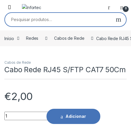
Saltar para navegação
Pular para o conteúdo
0
Pesquisar por:
Início
Redes
Cabos de Rede
Cabo Rede RJ45 
Cabos de Rede
Cabo Rede RJ45 S/FTP CAT7 50Cm
€
2,00
Cabo Rede RJ45 S/FTP CAT7 50Cm quantidade
Adicionar