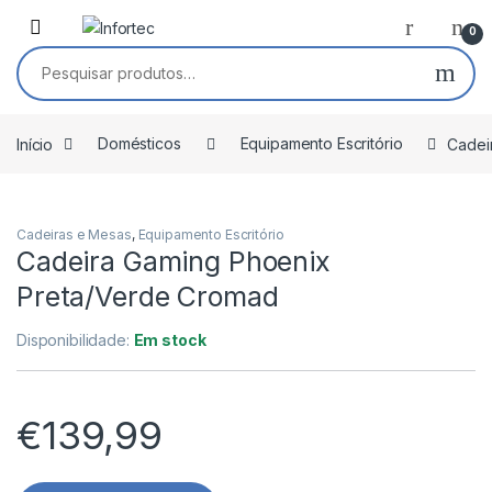
Saltar para navegação
Pular para o conteúdo
0
Pesquisar por:
Início
Domésticos
Equipamento Escritório
Cadei
Cadeiras e Mesas
,
Equipamento Escritório
Cadeira Gaming Phoenix
Preta/Verde Cromad
Disponibilidade:
Em stock
€
139,99