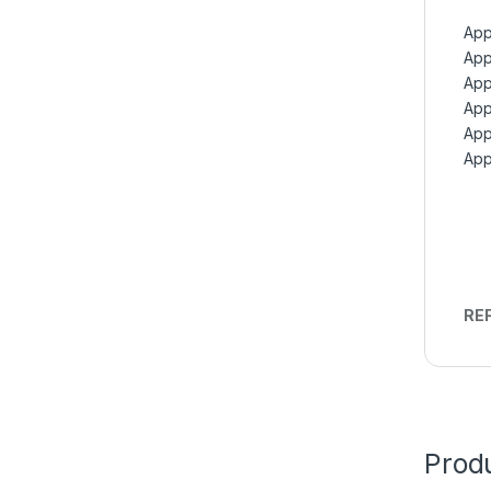
App
App
App
App
App
App
REF
Prod