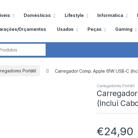
veis
Domésticos
Lifestyle
Informática
arações/Orçamentos
Usados
Peças
Gaming
por:
regadores Portátil
Carregador Comp. Apple 61W USB-C (Inc
Carregadores Portátil
Carregado
(Inclui Ca
€
24,90