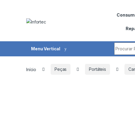
Saltar para navegação
Pular para o conteúdo
Consumí
Rep
Procurar 
Menu Vertical
Início
Peças
Portáteis
Car