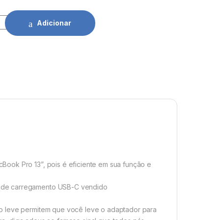
Apple 61W USB-C (Inclui Cabo USB-C) quantidade
Adicionar
ook Pro 13”, pois é eficiente em sua função e
o de carregamento USB-C vendido
o leve permitem que você leve o adaptador para