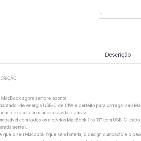
Carregador Comp. 
Descrição
CRIÇÃO:
 MacBook agora sempre aponta
daptador de energia USB-C de 61W é perfeito para carregar seu MacB
bém o executa de maneira rápida e eficaz.
ompatível com todos os modelos MacBook Pro 13″ com USB-C (cab
aradamente).
te que o seu Macbook fique sem bateria, o design compacto e o pes