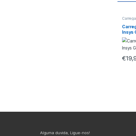
Carrega
Carre
Insys
€
19,
Alguma duvida, Ligue-nos!