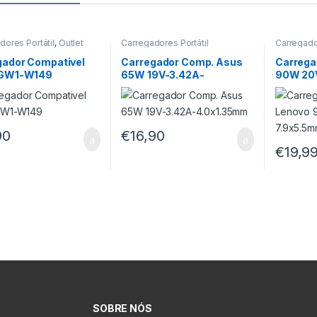
dores Portátil
,
Outlet
Carregadores Portátil
Carregador
gador Compativel
Carregador Comp. Asus
Carrega
 GW1-W149
65W 19V-3.42A-
90W 20
4.0×1.35mm
7.9×5.
90
€
16,90
€
19,9
SOBRE NÓS