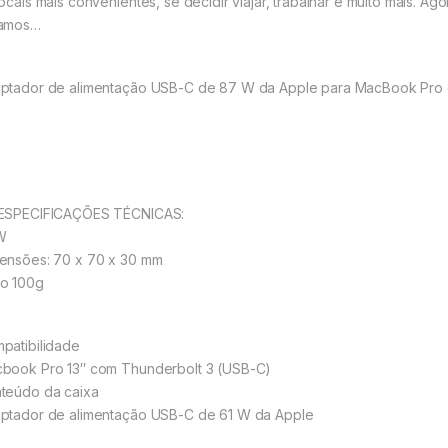
locais mais convenientes, se decidir viajar, trabalhar e muito mais. A
amos…
ptador de alimentação USB-C de 87 W da Apple para MacBook Pro 
ESPECIFICAÇÕES TÉCNICAS:
W
ensões: 70 x 70 x 30 mm
o 100g
patibilidade
book Pro 13″ com Thunderbolt 3 (USB-C)
teúdo da caixa
ptador de alimentação USB-C de 61 W da Apple