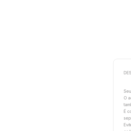
DES
Seu
O a
tam
É c
sep
Evi