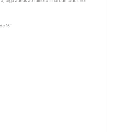
gora, diga adeus ao famoso sinal que todos nós
de 15″