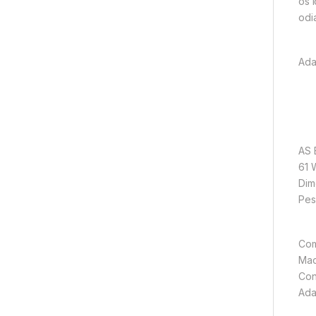
os 
odi
Ada
AS 
61 
Dim
Pes
Com
Mac
Con
Ada