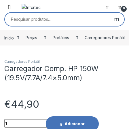
Saltar para navegação
Pular para o conteúdo
0
Pesquisar por:
Início
Peças
Portáteis
Carregadores Portátil
Carregadores Portátil
Carregador Comp. HP 150W
(19.5V/7.7A/7.4×5.0mm)
€
44,90
Carregador Comp. HP 150W (19.5V/7.7A/7.4x5.0mm) quantida
Adicionar