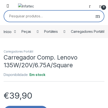
Saltar para navegação
Pular para o conteúdo
0
Pesquisar por:
Início
Peças
Portáteis
Carregadores Portátil
Carregadores Portátil
Carregador Comp. Lenovo
135W/20V/6.75A/Square
Disponibilidade:
Em stock
€
39,90