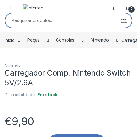
Saltar para navegação
Pular para o conteúdo
0
Pesquisar por:
Início
Peças
Consolas
Nintendo
Carrega
Nintendo
Carregador Comp. Nintendo Switch
5V/2.6A
Disponibilidade:
Em stock
€
9,90