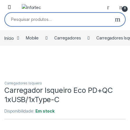
Saltar para navegação
Pular para o conteúdo
0
Pesquisar por:
Início
Mobile
Carregadores
Carregadores Isq
Carregadores Isqueiro
Carregador Isqueiro Eco PD+QC
1xUSB/1xType-C
Disponibilidade:
Em stock