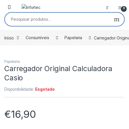
Saltar para navegação
Pular para o conteúdo
0
Pesquisar por:
Início
Consumíveis
Papelaria
Carregador Origina
Papelaria
Carregador Original Calculadora
Casio
Disponibilidade:
Esgotado
€
16,90