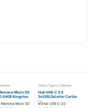
Memória
Cabos Type-C
,
Cartões
Memória
Memoria Micro SD
Hub USB-C 3.0
0 64GB Kingston
3xUSB/2xLeitor Cartão
SD/TF K14A – Idusd