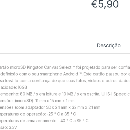
€
5,90
Descrição
artão microSD Kingston Canvas Select ™ foi projetado para ser confiáve
a definição com o seu smartphone Android ™. Este cartão passou por 
sa levá-lo com a confiança de que suas fotos, vídeos e outros dado
acidade: 16GB
empenho: 80 MB / s em leitura e 10 MB / s em escrita, UHS-I Speed cl
ensões (microSD): 11 mm x 15 mm x 1 mm
ensões (com adaptador SD): 24 mm x 32 mm x 2,1 mm
peraturas de operação: -25 ° C a 85 ° C
peraturas de armazenamento: -40 ° C a 85 ° C
são: 3.3V