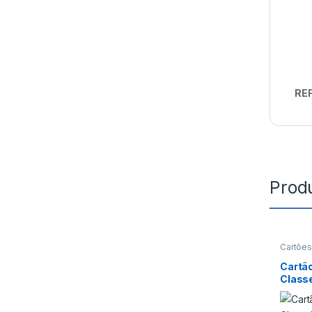
REF
Prod
Cartõe
Cartã
Class