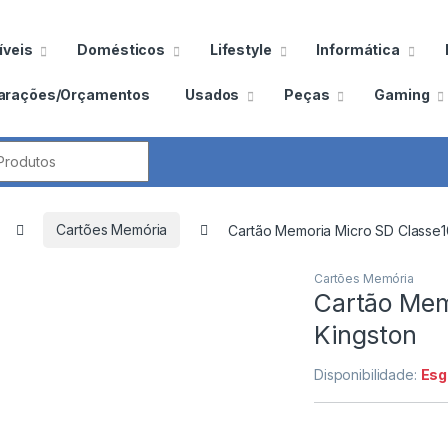
veis
Domésticos
Lifestyle
Informática
arações/Orçamentos
Usados
Peças
Gaming
por:
Cartões Memória
Cartão Memoria Micro SD Classe1
Cartões Memória
Cartão Mem
Kingston
Disponibilidade:
Esg