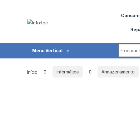
Saltar para navegação
Pular para o conteúdo
Consumí
Rep
Procurar 
Menu Vertical
Início
Informática
Armazenamento