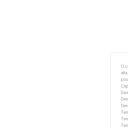
O c
alt
pos
Cap
Des
Dim
Dim
Tem
Tem
Ten