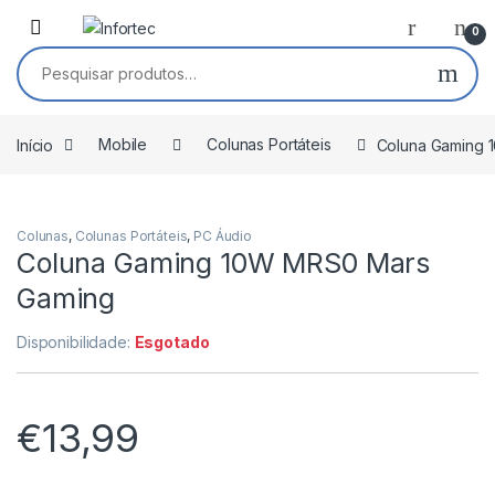
Saltar para navegação
Pular para o conteúdo
0
Pesquisar por:
Início
Mobile
Colunas Portáteis
Coluna Gaming 
Colunas
,
Colunas Portáteis
,
PC Áudio
Coluna Gaming 10W MRS0 Mars
Gaming
Disponibilidade:
Esgotado
€
13,99