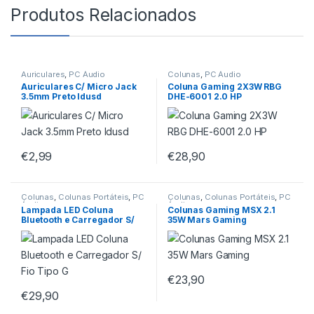
Produtos Relacionados
Auriculares
,
PC Áudio
Colunas
,
PC Áudio
Auriculares C/ Micro Jack
Coluna Gaming 2X3W RBG
3.5mm Preto Idusd
DHE-6001 2.0 HP
€
2,99
€
28,90
Colunas
,
Colunas Portáteis
,
PC
Colunas
,
Colunas Portáteis
,
PC
Áudio
Áudio
Lampada LED Coluna
Colunas Gaming MSX 2.1
Bluetooth e Carregador S/
35W Mars Gaming
Fio Tipo G
€
23,90
€
29,90