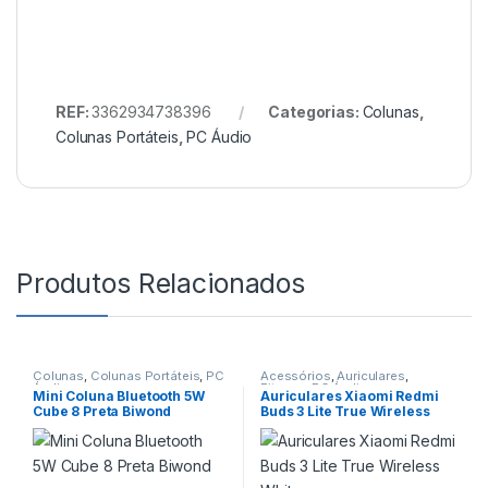
REF:
3362934738396
Categorias:
Colunas
,
Colunas Portáteis
,
PC Áudio
Produtos Relacionados
Colunas
,
Colunas Portáteis
,
PC
Acessórios
,
Auriculares
,
Áudio
Fitness
,
PC Áudio
Mini Coluna Bluetooth 5W
Auriculares Xiaomi Redmi
Cube 8 Preta Biwond
Buds 3 Lite True Wireless
White