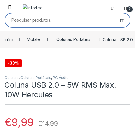
Saltar para navegação
Pular para o conteúdo
0
Pesquisar por:
Início
Mobile
Colunas Portáteis
Coluna USB 2.0
-
33%
Colunas
,
Colunas Portáteis
,
PC Áudio
Coluna USB 2.0 – 5W RMS Max.
10W Hercules
€
9,99
€
14,99