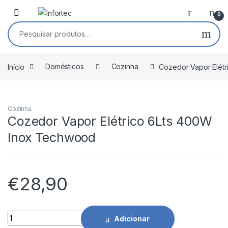
Saltar para navegação
Pular para o conteúdo
0
Pesquisar por:
Início
Domésticos
Cozinha
Cozedor Vapor Elét
Cozinha
Cozedor Vapor Elétrico 6Lts 400W
Inox Techwood
€
28,90
Cozedor Vapor Elétrico 6Lts 400W Inox Techwood quantidad
Adicionar