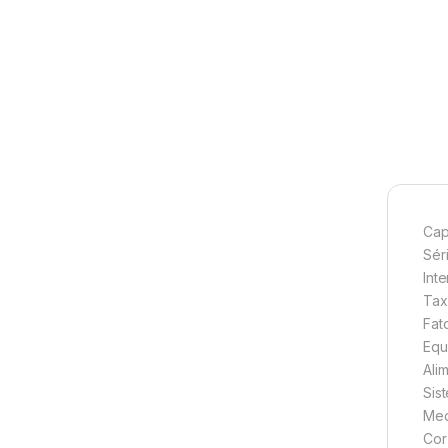
Cap
Sér
Int
Tax
Fat
Equ
Ali
Sis
Med
Cor