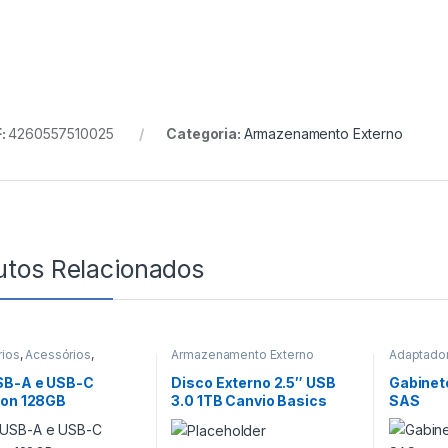
:
4260557510025
Categoria:
Armazenamento Externo
utos Relacionados
ios
,
Acessórios
,
Armazenamento Externo
Adaptado
namento Externo
,
Outlet
,
Armazena
ves
Armazena
SB-A e USB-C
Disco Externo 2.5″ USB
Gabinete
Armazena
ton 128GB
3.0 1TB Canvio Basics
SAS
Externas 
Toshiba