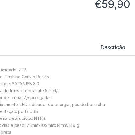
€
59,90
Descrição
acidade: 2TB
ie: Toshiba Canvio Basics
erface: SATA/USB 3.0
a de transferência: até 5 Gbit/s
or de forma: 2,5 polegadas
ipamento: LED indicador de energia, pés de borracha
mentação: porta USB
tema de arquivos: NTFS
idas e peso: 78mmx109mmx14mm/149 g
 preta