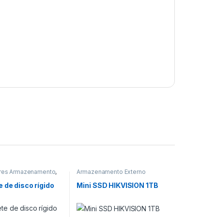
res Armazenamento
,
Armazenamento Externo
mento
,
mento Externo
,
 de disco rígido
Mini SSD HIKVISION 1TB
mento Interno
,
Caixas
e Docking Stations