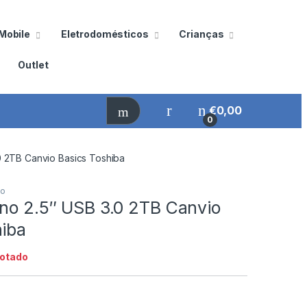
Mobile
Eletrodomésticos
Crianças
Outlet
€
0,00
0
0 2TB Canvio Basics Toshiba
no
rno 2.5″ USB 3.0 2TB Canvio
hiba
otado