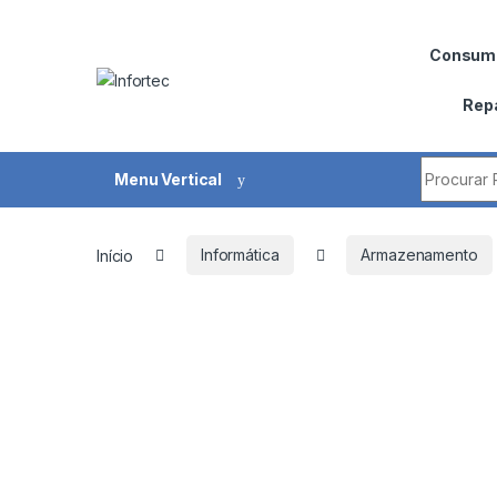
Saltar para navegação
Pular para o conteúdo
Consumí
Rep
Procurar 
Menu Vertical
Início
Informática
Armazenamento