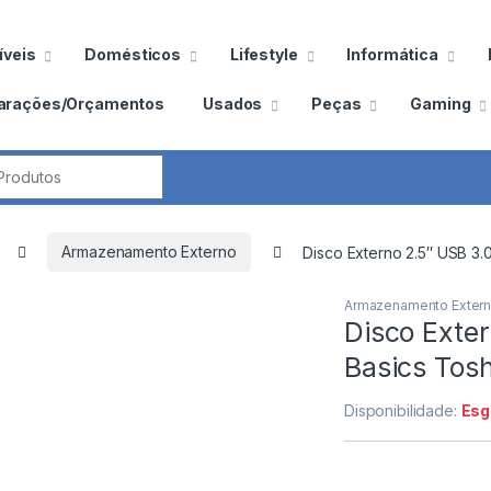
veis
Domésticos
Lifestyle
Informática
arações/Orçamentos
Usados
Peças
Gaming
por:
Armazenamento Externo
Disco Externo 2.5″ USB 3.
Armazenamento Exter
Disco Exte
Basics Tos
Disponibilidade:
Esg