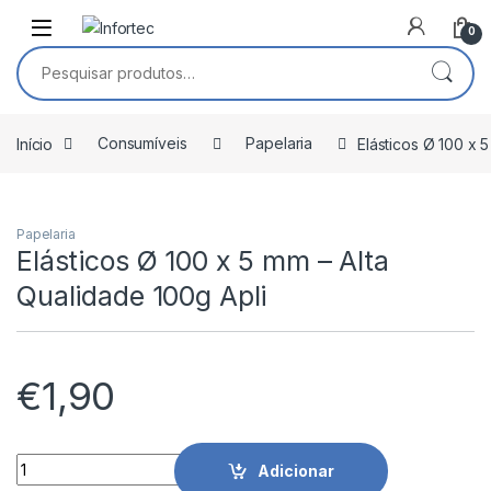
Saltar para navegação
Pular para o conteúdo
0
Pesquisar por:
Início
Consumíveis
Papelaria
Elásticos Ø 100 x 
Papelaria
Elásticos Ø 100 x 5 mm – Alta
Qualidade 100g Apli
€
1,90
Elásticos Ø 100 x 5 mm - Alta Qualidade 100g Apli quantidade
Adicionar