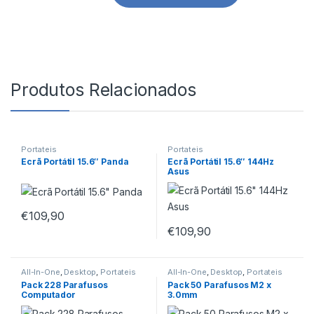
Produtos Relacionados
Portateis
Portateis
Ecrã Portátil 15.6″ Panda
Ecrã Portátil 15.6″ 144Hz
Asus
€
109,90
€
109,90
All-In-One
,
Desktop
,
Portateis
All-In-One
,
Desktop
,
Portateis
Pack 228 Parafusos
Pack 50 Parafusos M2 x
Computador
3.0mm