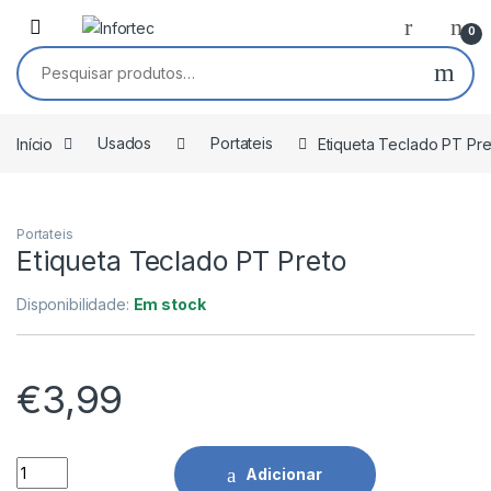
Saltar para navegação
Pular para o conteúdo
0
Pesquisar por:
Início
Usados
Portateis
Etiqueta Teclado PT Pre
Portateis
Etiqueta Teclado PT Preto
Disponibilidade:
Em stock
€
3,99
Etiqueta Teclado PT Preto quantidade
Adicionar