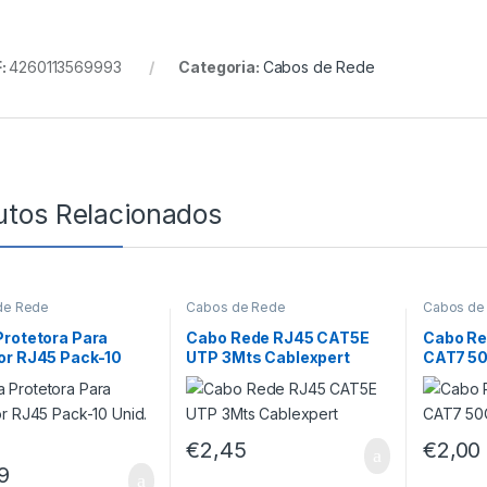
:
4260113569993
Categoria:
Cabos de Rede
utos Relacionados
de Rede
Cabos de Rede
Cabos de
rotetora Para
Cabo Rede RJ45 CAT5E
Cabo Re
or RJ45 Pack-10
UTP 3Mts Cablexpert
CAT7 5
Aisens
€
2,45
€
2,00
9