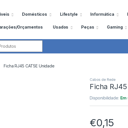
veis
Domésticos
Lifestyle
Informática
arações/Orçamentos
Usados
Peças
Gaming
por:
Ficha RJ45 CAT5E Unidade
Cabos de Rede
Ficha RJ45
Disponibilidade:
Em 
€
0,15