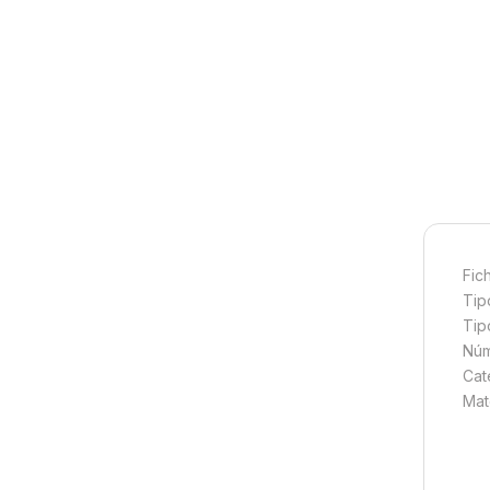
Fic
Tip
Tip
Núm
Cat
Mate