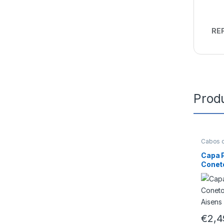
REF
Prod
Cabos 
Capa P
Conet
Unid. 
€
2,4