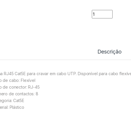
Ficha RJ45 CAT5E 
Descrição
ha RJ45 Cat5E para cravar em cabo UTP. Disponível para cabo flexíve
o de cabo: Flexível
o de conector: RJ-45
ero de contactos: 8
egoria: Cat5E
rial: Plástico