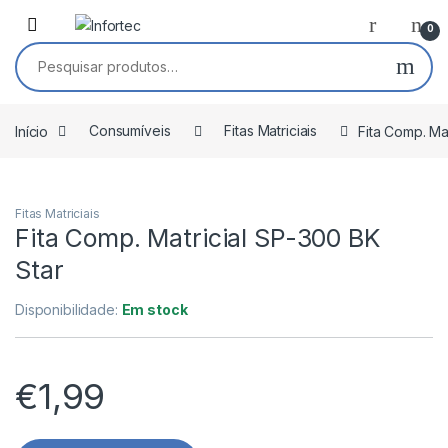
Saltar para navegação
Pular para o conteúdo
0
Pesquisar por:
Início
Consumíveis
Fitas Matriciais
Fita Comp. Ma
Fitas Matriciais
Fita Comp. Matricial SP-300 BK
Star
Disponibilidade:
Em stock
€
1,99