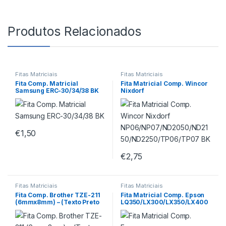
Produtos Relacionados
Fitas Matriciais
Fitas Matriciais
Fita Comp. Matricial
Fita Matricial Comp. Wincor
Samsung ERC-30/34/38 BK
Nixdorf
NP06/NP07/ND2050/ND215
0/ND2250/TP06/TP07 BK
€
1,50
€
2,75
Fitas Matriciais
Fitas Matriciais
Fita Comp. Brother TZE-211
Fita Matricial Comp. Epson
(6mmx8mm) – (Texto Preto
LQ350/LX300/LX350/LX400
sobre fundo Branco)
– C13S015637