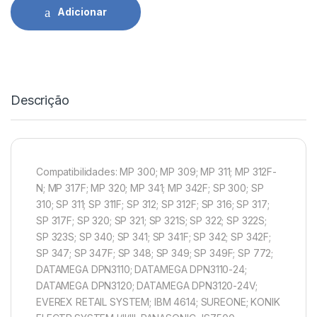
Adicionar
Descrição
Compatibilidades: MP 300; MP 309; MP 311; MP 312F-
N; MP 317F; MP 320; MP 341; MP 342F; SP 300; SP
310; SP 311; SP 311F; SP 312; SP 312F; SP 316; SP 317;
SP 317F; SP 320; SP 321; SP 321S; SP 322; SP 322S;
SP 323S; SP 340; SP 341; SP 341F; SP 342; SP 342F;
SP 347; SP 347F; SP 348; SP 349; SP 349F; SP 772;
DATAMEGA DPN3110; DATAMEGA DPN3110-24;
DATAMEGA DPN3120; DATAMEGA DPN3120-24V;
EVEREX RETAIL SYSTEM; IBM 4614; SUREONE; KONIK