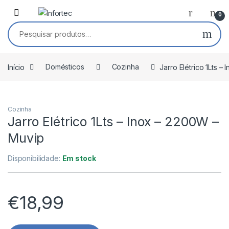
Saltar para navegação
Pular para o conteúdo
0
Pesquisar por:
Início
Domésticos
Cozinha
Jarro Elétrico 1Lts –
Cozinha
Jarro Elétrico 1Lts – Inox – 2200W –
Muvip
Disponibilidade:
Em stock
€
18,99