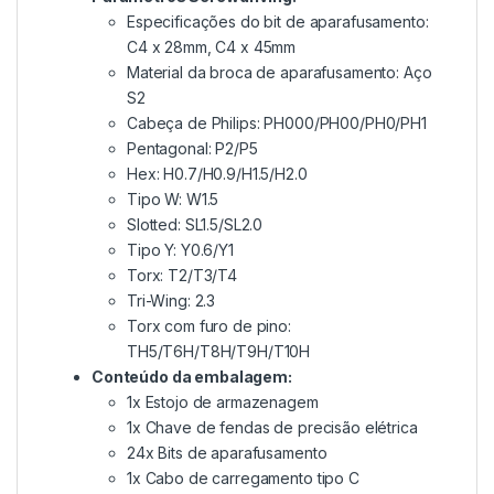
Especificações do bit de aparafusamento:
C4 x 28mm, C4 x 45mm
Material da broca de aparafusamento: Aço
S2
Cabeça de Philips: PH000/PH00/PH0/PH1
Pentagonal: P2/P5
Hex: H0.7/H0.9/H1.5/H2.0
Tipo W: W1.5
Slotted: SL1.5/SL2.0
Tipo Y: Y0.6/Y1
Torx: T2/T3/T4
Tri-Wing: 2.3
Torx com furo de pino:
TH5/T6H/T8H/T9H/T10H
Conteúdo da embalagem:
1x Estojo de armazenagem
1x Chave de fendas de precisão elétrica
24x Bits de aparafusamento
1x Cabo de carregamento tipo C