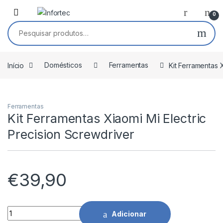
Saltar para navegação
Pular para o conteúdo
0
Pesquisar por:
Início
Domésticos
Ferramentas
Kit Ferramentas 
Ferramentas
Kit Ferramentas Xiaomi Mi Electric
Precision Screwdriver
€
39,90
Kit Ferramentas Xiaomi Mi Electric Precision Screwdriver qu
Adicionar