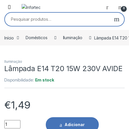
Saltar para navegação
Pular para o conteúdo
0
Pesquisar por:
Início
Domésticos
Iluminação
Lâmpada E14 T20 
Iluminação
Lâmpada E14 T20 15W 230V AVIDE
Disponibilidade:
Em stock
€
1,49
Lâmpada E14 T20 15W 230V AVIDE quantidade
Adicionar