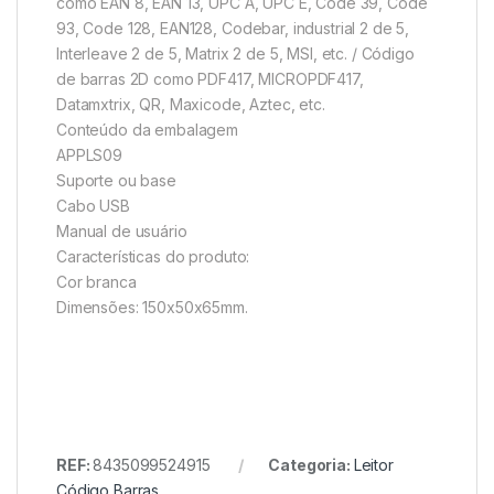
como EAN 8, EAN 13, UPC A, UPC E, Code 39, Code
93, Code 128, EAN128, Codebar, industrial 2 de 5,
Interleave 2 de 5, Matrix 2 de 5, MSI, etc. / Código
de barras 2D como PDF417, MICROPDF417,
Datamxtrix, QR, Maxicode, Aztec, etc.
Conteúdo da embalagem
APPLS09
Suporte ou base
Cabo USB
Manual de usuário
Características do produto:
Cor branca
Dimensões: 150x50x65mm.
REF:
8435099524915
Categoria:
Leitor
Código Barras