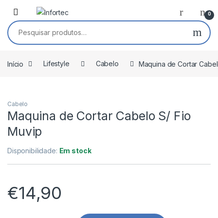
Saltar para navegação
Pular para o conteúdo
0
Pesquisar por:
Início
Lifestyle
Cabelo
Maquina de Cortar Cabel
Cabelo
Maquina de Cortar Cabelo S/ Fio
Muvip
Disponibilidade:
Em stock
€
14,90