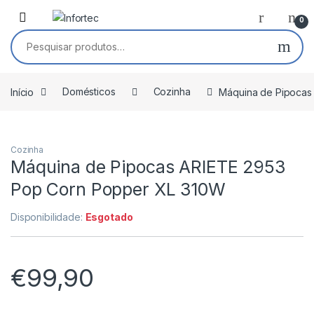
Saltar para navegação
Pular para o conteúdo
0
Pesquisar por:
Início
Domésticos
Cozinha
Máquina de Pipocas
Cozinha
Máquina de Pipocas ARIETE 2953
Pop Corn Popper XL 310W
Disponibilidade:
Esgotado
€
99,90