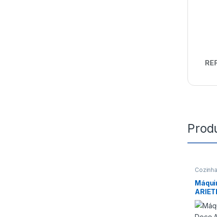
REF
Prod
Cozinh
Máqui
ARIET