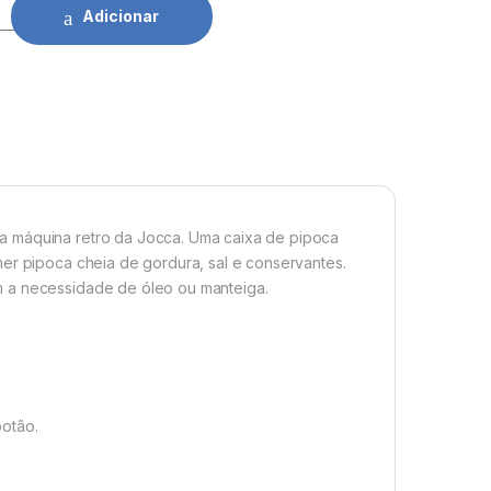
s Vintage Jocca quantidade
Adicionar
a máquina retro da Jocca. Uma caixa de pipoca
mer pipoca cheia de gordura, sal e conservantes.
em a necessidade de óleo ou manteiga.
botão.