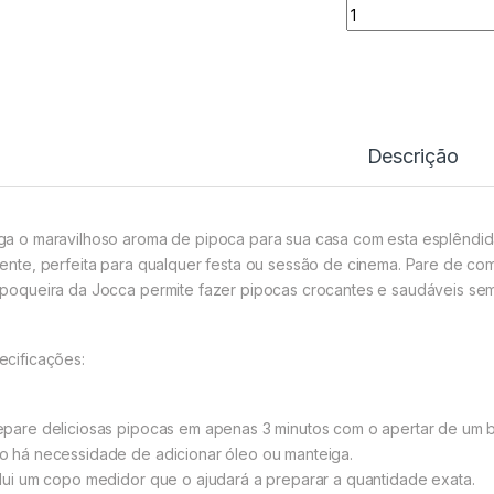
Máquina de Pipoca
Descrição
ga o maravilhoso aroma de pipoca para sua casa com esta esplêndid
aente, perfeita para qualquer festa ou sessão de cinema. Pare de co
ipoqueira da Jocca permite fazer pipocas crocantes e saudáveis ​​s
ecificações:
epare deliciosas pipocas em apenas 3 minutos com o apertar de um 
o há necessidade de adicionar óleo ou manteiga.
clui um copo medidor que o ajudará a preparar a quantidade exata.