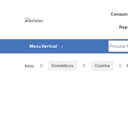
Saltar para navegação
Pular para o conteúdo
Consumí
Rep
Procurar 
Menu Vertical
Início
Domésticos
Cozinha