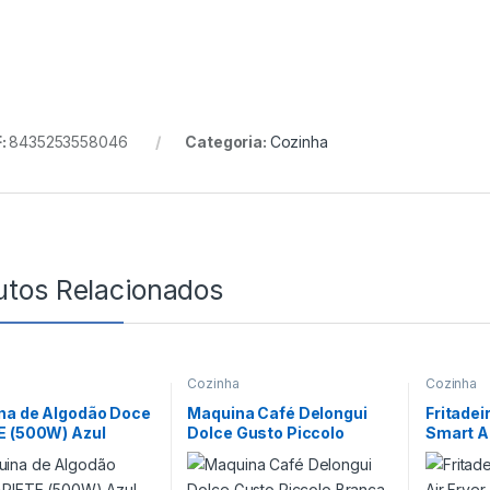
:
8435253558046
Categoria:
Cozinha
utos Relacionados
a
Cozinha
Cozinha
na de Algodão Doce
Maquina Café Delongui
Fritadei
E (500W) Azul
Dolce Gusto Piccolo
Smart Ai
Branca
1500W 