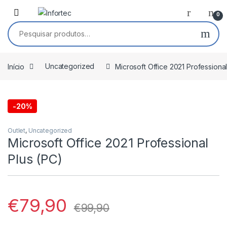
Saltar para navegação
Pular para o conteúdo
0
Pesquisar por:
Início
Uncategorized
Microsoft Office 2021 Professional
-
20%
Outlet
,
Uncategorized
Microsoft Office 2021 Professional
Plus (PC)
€
79,90
€
99,90