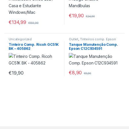
€
19,90
€
24,90
€
134,99
€
159,99
Uncategorized
Outlet
,
Tinteiros comp. Epson
Tinteiro Comp. Ricoh GC51K
Tanque Manutenção Comp.
BK – 405862
Epson C12C934591
€
8,90
€
19,90
€
9,90