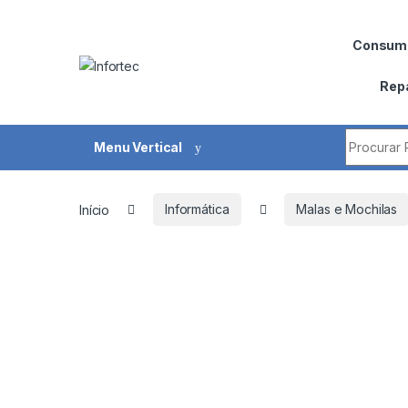
Saltar para navegação
Pular para o conteúdo
Consumí
Rep
Procurar 
Menu Vertical
Início
Informática
Malas e Mochilas