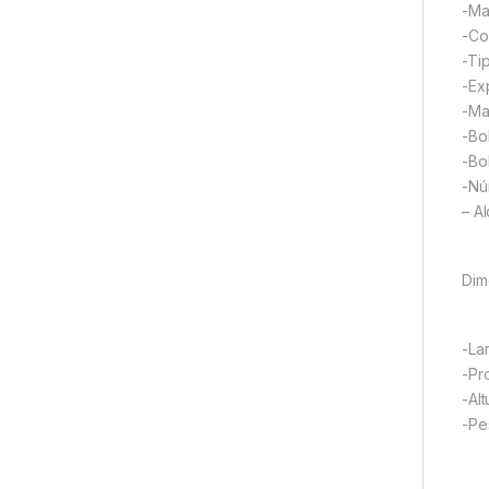
-Mat
-Co
-Ti
-Ex
-Ma
-Bol
-Bol
-Nú
– A
Dim
-La
-Pr
-Al
-Pe