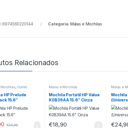
:
6974560220144
Categoria:
Malas e Mochilas
utos Relacionados
 Mochilas
,
Outlet
Malas e Mochilas
Malas e M
a HP Prelude
Mochila Portátil HP Value
Mochila
ack 15.6″
K0B39AA 15.6″ Cinza
(Univers
90
€
18,90
€
24,9
€
24,90