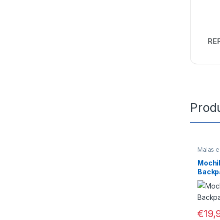
REF
Prod
Malas e
Mochil
Backp
€
19,