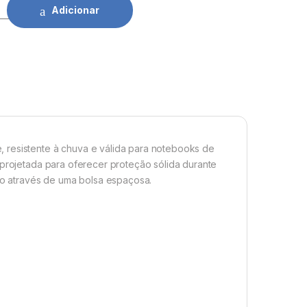
5.6" Urban MO156 Unyka quantidade
Adicionar
 resistente à chuva e válida para notebooks de
 projetada para oferecer proteção sólida durante
lho através de uma bolsa espaçosa.