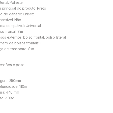
erial: Poliéster
r principal do produto: Preto
po de gênero: Unisex
pansível: Não
rca compatível: Universal
so frontal: Sim
sos externos: bolso frontal, bolso lateral
mero de bolsos frontais: 1
lça de transporte: Sim
ensões e peso:
rgura: 350mm
ofundidade: 110mm
tura: 440 mm
so: 408g