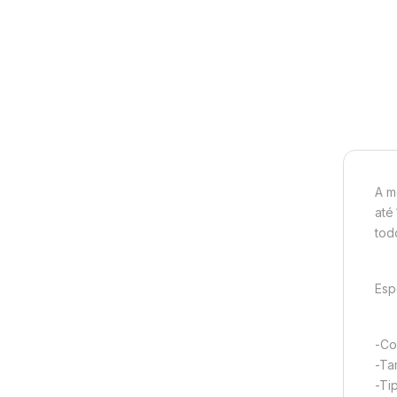
A m
até
tod
Esp
-Co
-Ta
-Ti