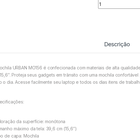
Mochila Portátil 1
Descrição
ochila URBAN MO156 é confecionada com materiais de alta qualidade,
 15,6″. Proteja seus gadgets em trânsito com uma mochila confortável
o o dia. Acesse facilmente seu laptop e todos os dias itens de traba
ecificações:
loração da superfície: monótona
manho máximo da tela: 39,6 cm (15,6″)
po de capa: Mochila