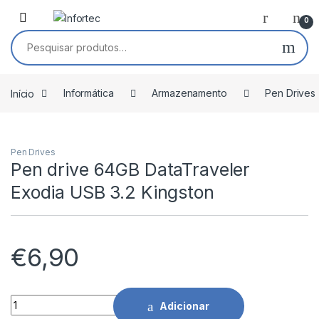
Saltar para navegação
Pular para o conteúdo
0
Pesquisar por:
Início
Informática
Armazenamento
Pen Drives
Pen Drives
Pen drive 64GB DataTraveler
Exodia USB 3.2 Kingston
€
6,90
Pen drive 64GB DataTraveler Exodia USB 3.2 Kingston quanti
Adicionar