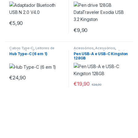
Kingston
€
5,90
€
9,90
Cabos Type-C
,
Leitores de
Acessórios
,
Acessórios
,
Cartões
,
Pen Drives
Armazenamento Externo
,
Outlet
,
Hub Type-C (6 em 1)
Pen USB-A e USB-C Kingston
Pen Drives
128GB
€
24,90
€
19,90
€
24,90