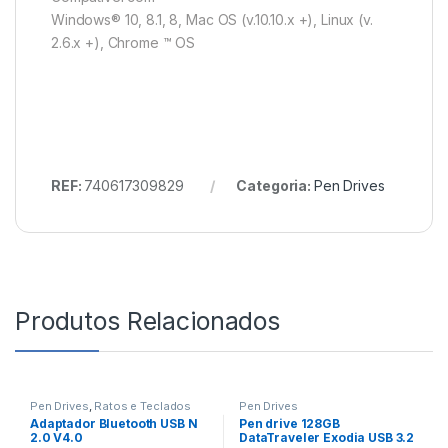
Windows® 10, 8.1, 8, Mac OS (v.10.10.x +), Linux (v.
2.6.x +), Chrome ™ OS
REF:
740617309829
Categoria:
Pen Drives
Produtos Relacionados
Pen Drives
,
Ratos e Teclados
Pen Drives
Adaptador Bluetooth USB N
Pen drive 128GB
2.0 V4.0
DataTraveler Exodia USB 3.2