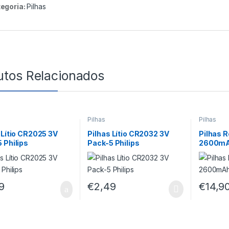
egoria:
Pilhas
utos Relacionados
Pilhas
Pilhas
 Lítio CR2025 3V
Pilhas Lítio CR2032 3V
Pilhas 
 Philips
Pack-5 Philips
2600mAh
unid.)
9
€
2,49
€
14,9