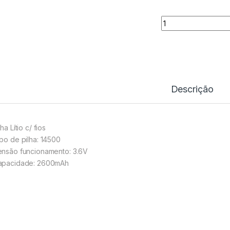
Pilha Lítio 14500 
Descrição
lha Lítio c/ fios
ipo de pilha: 14500
ensão funcionamento: 3.6V
apacidade: 2600mAh