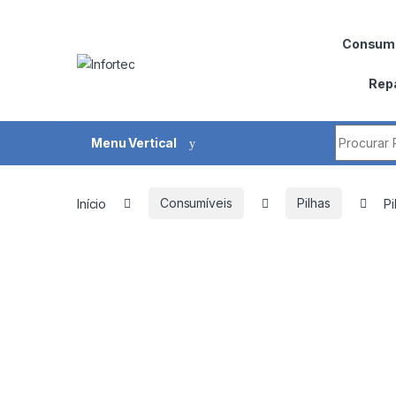
Saltar para navegação
Pular para o conteúdo
Consumí
Rep
Procurar 
Menu Vertical
Início
Consumíveis
Pilhas
Pi