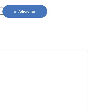
3.6V 2600mAh C/ Fios Saft quantidade
Adicionar