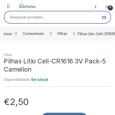
Saltar para navegação
Pular para o conteúdo
0
Pesquisar por:
Início
Consumíveis
Pilhas
Pilhas Lítio Cell-CR16
Pilhas
Pilhas Lítio Cell-CR1616 3V Pack-5
Camelion
Disponibilidade:
Em stock
€
2,50