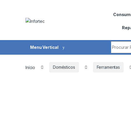
Saltar para navegação
Pular para o conteúdo
Consumí
Rep
Procurar 
Menu Vertical
Início
Domésticos
Ferramentas