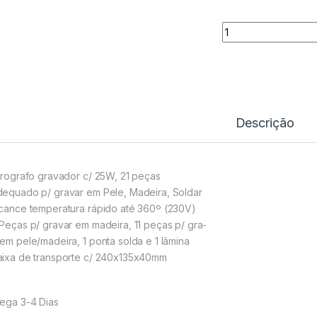
Pirografo Gravador
Descrição
Pirografo gravador c/ 25W, 21 peças
dequado p/ gravar em Pele, Madeira, Soldar
lcance temperatura rápido até 360º (230V)
 Peças p/ gravar em madeira, 11 peças p/ gra-
 em pele/madeira, 1 ponta solda e 1 lâmina
aixa de transporte c/ 240x135x40mm
rega 3-4 Dias