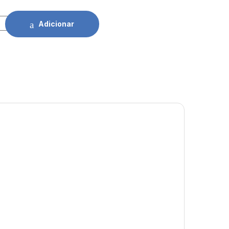
 Ferro Soldar 21 Peças Proskit quantidade
Adicionar