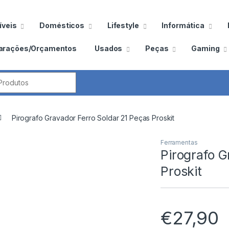
veis
Domésticos
Lifestyle
Informática
arações/Orçamentos
Usados
Peças
Gaming
por:
Pirografo Gravador Ferro Soldar 21 Peças Proskit
Ferramentas
Pirografo G
Proskit
€
27,90