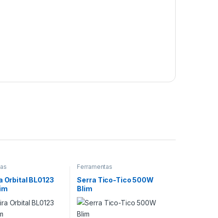
tas
Ferramentas
a Orbital BL0123
Serra Tico-Tico 500W
im
Blim