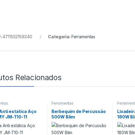
:
4711552159240
Categoria:
Ferramentas
utos Relacionados
entas
Ferramentas
Ferramen
Anti estática Aço
Berbequim de Percussão
Lixadeir
Y JM-T10-11
500W Blim
180W Bl