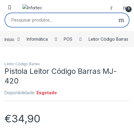
Saltar para navegação
Pular para o conteúdo
0
Pesquisar por:
Início
Informática
POS
Leitor Código Barras
Leitor Código Barras
Pistola Leitor Código Barras MJ-
420
Disponibilidade:
Esgotado
€
34,90