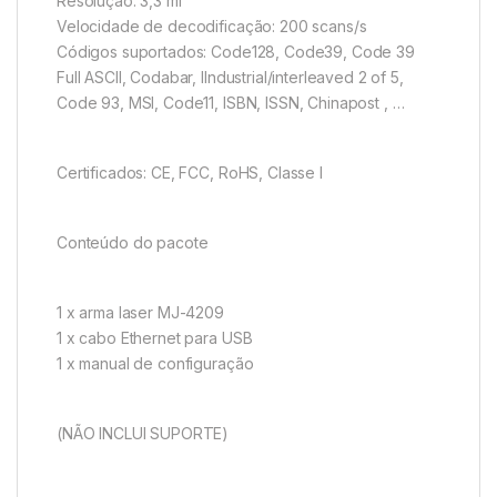
Resolução: 3,3 ml
Velocidade de decodificação: 200 scans/s
Códigos suportados: Code128, Code39, Code 39
Full ASCII, Codabar, IIndustrial/interleaved 2 of 5,
Code 93, MSI, Code11, ISBN, ISSN, Chinapost , …
Certificados: CE, FCC, RoHS, Classe I
Conteúdo do pacote
1 x arma laser MJ-4209
1 x cabo Ethernet para USB
1 x manual de configuração
(NÃO INCLUI SUPORTE)