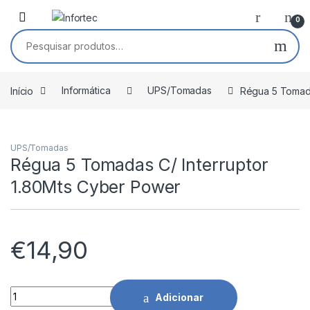
Saltar para navegação
Pular para o conteúdo
0
Pesquisar por:
Início
Informática
UPS/Tomadas
Régua 5 Tomada
UPS/Tomadas
Régua 5 Tomadas C/ Interruptor
1.80Mts Cyber Power
€
14,90
Régua 5 Tomadas C/ Interruptor 1.80Mts Cyber Power quanti
Adicionar