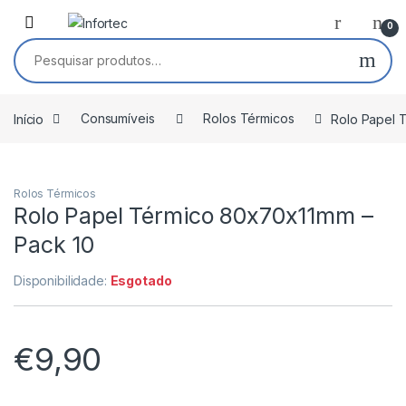
Saltar para navegação
Pular para o conteúdo
0
Pesquisar por:
Início
Consumíveis
Rolos Térmicos
Rolo Papel 
Rolos Térmicos
Rolo Papel Térmico 80x70x11mm –
Pack 10
Disponibilidade:
Esgotado
€
9,90