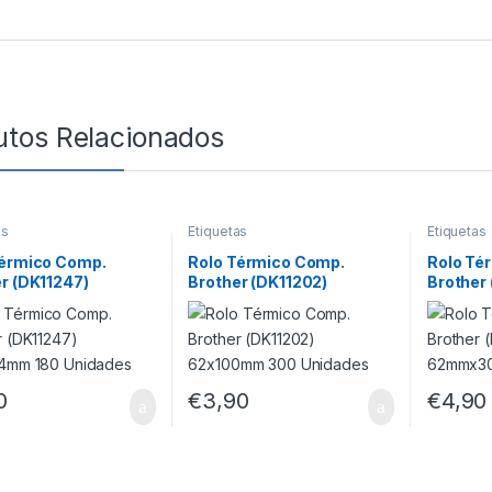
utos Relacionados
as
Etiquetas
Etiquetas
Térmico Comp.
Rolo Térmico Comp.
Rolo Té
r (DK11247)
Brother (DK11202)
Brother
64mm 180 Unidades
62x100mm 300 Unidades
62mmx3
0
€
3,90
€
4,90