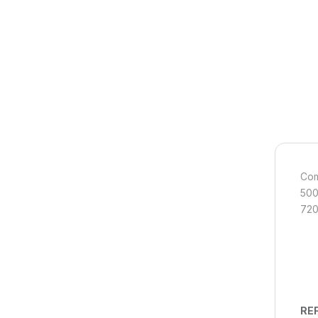
Com
500
720
REF