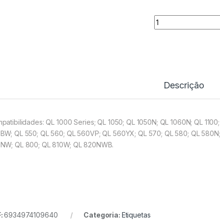
Rolo Térmico Comp
Descrição
patibilidades: QL 1000 Series; QL 1050; QL 1050N; QL 1060N; QL 110
BW; QL 550; QL 560; QL 560VP; QL 560YX; QL 570; QL 580; QL 580N
NW; QL 800; QL 810W; QL 820NWB.
:
6934974109640
Categoria:
Etiquetas