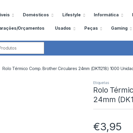
veis
Domésticos
Lifestyle
Informática
arações/Orçamentos
Usados
Peças
Gaming
por:
Rolo Térmico Comp. Brother Circulares 24mm (DK11218) 1000 Unida
Etiquetas
Rolo Térmi
24mm (DK11
€
3,95