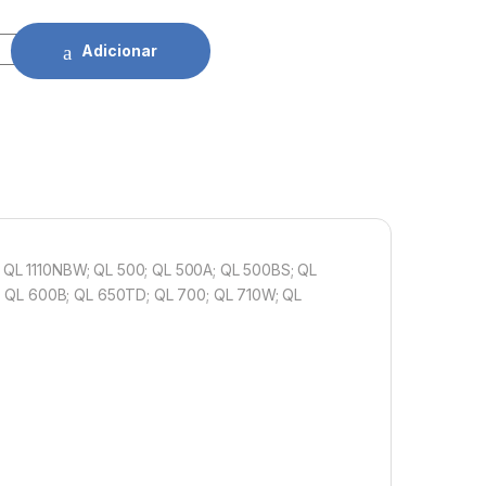
. Brother Circulares 24mm (DK11218) 1000 Unidades quantidad
Adicionar
0; QL 1110NBW; QL 500; QL 500A; QL 500BS; QL
; QL 600B; QL 650TD; QL 700; QL 710W; QL