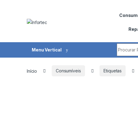
Saltar para navegação
Pular para o conteúdo
Consumí
Rep
Procurar 
Menu Vertical
Início
Consumíveis
Etiquetas