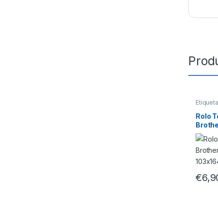
Prod
Etiquet
Rolo 
Brothe
103x1
€
6,9