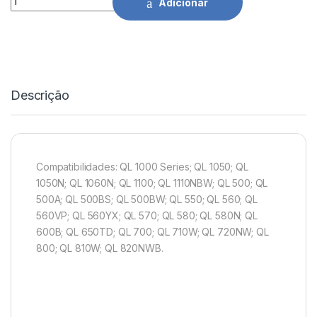
Adicionar
Descrição
Compatibilidades: QL 1000 Series; QL 1050; QL
1050N; QL 1060N; QL 1100; QL 1110NBW; QL 500; QL
500A; QL 500BS; QL 500BW; QL 550; QL 560; QL
560VP; QL 560YX; QL 570; QL 580; QL 580N; QL
600B; QL 650TD; QL 700; QL 710W; QL 720NW; QL
800; QL 810W; QL 820NWB.