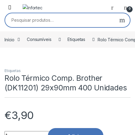
Saltar para navegação
Pular para o conteúdo
0
Pesquisar por:
Início
Consumíveis
Etiquetas
Rolo Térmico Comp
Etiquetas
Rolo Térmico Comp. Brother
(DK11201) 29x90mm 400 Unidades
€
3,90
Rolo Térmico Comp. Brother (DK11201) 29x90mm 400 Unidad