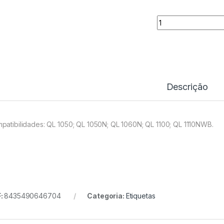
Rolo Térmico Com
Descrição
patibilidades: QL 1050; QL 1050N; QL 1060N; QL 1100; QL 1110NWB.
:
8435490646704
Categoria:
Etiquetas