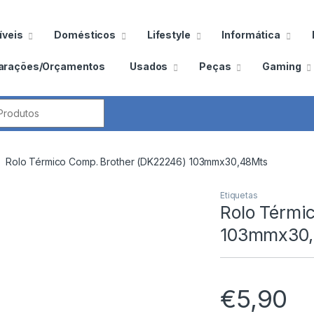
veis
Domésticos
Lifestyle
Informática
arações/Orçamentos
Usados
Peças
Gaming
por:
Rolo Térmico Comp. Brother (DK22246) 103mmx30,48Mts
Etiquetas
Rolo Térmi
103mmx30,
€
5,90