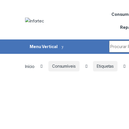
Saltar para navegação
Pular para o conteúdo
Consumí
Rep
Procurar 
Menu Vertical
Início
Consumíveis
Etiquetas