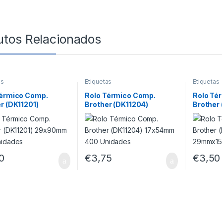
utos Relacionados
as
Etiquetas
Etiquetas
Térmico Comp.
Rolo Térmico Comp.
Rolo Té
r (DK11201)
Brother (DK11204)
Brother
mm 400 Unidades
17x54mm 400 Unidades
29mmx1
0
€
3,75
€
3,50