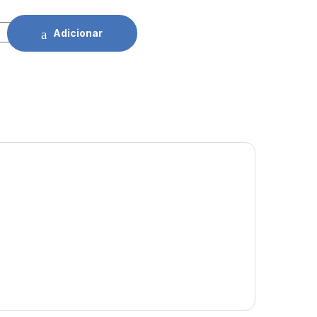
p. Brother (DK22246) 103mmx30,48Mts quantidade
Adicionar