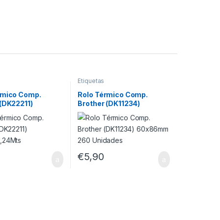
Etiquetas
rmico Comp.
Rolo Térmico Comp.
 (DK22211)
Brother (DK11234)
5,24Mts
60x86mm 260 Unidades
€
5,90