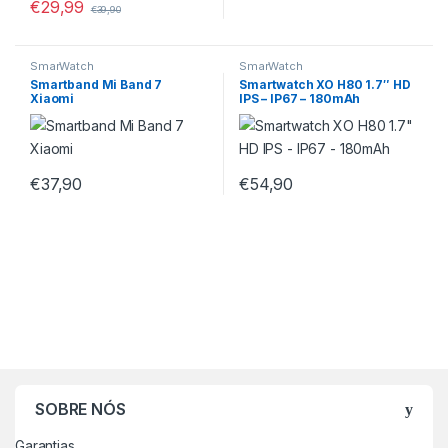
€
29,99
€
39,90
SmarWatch
SmarWatch
Smartband Mi Band 7
Smartwatch XO H80 1.7″ HD
Xiaomi
IPS – IP67 – 180mAh
€
37,90
€
54,90
SOBRE NÓS
Garantias