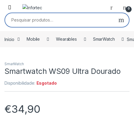
Saltar para navegação
Pular para o conteúdo
0
Pesquisar por:
Início
Mobile
Wearables
SmarWatch
Sma
SmarWatch
Smartwatch WS09 Ultra Dourado
Disponibilidade:
Esgotado
€
34,90