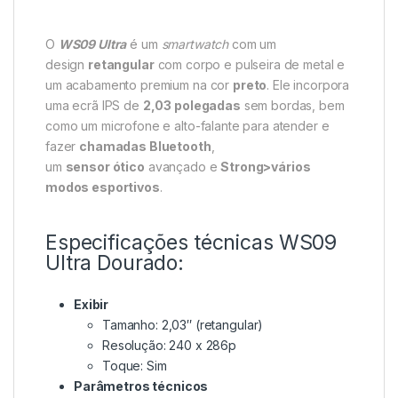
O
WS09 Ultra
é um
smartwatch
com um
design
retangular
com corpo e pulseira de metal e
um acabamento premium na cor
preto
. Ele incorpora
uma ecrã IPS de
2,03 polegadas
sem bordas, bem
como um microfone e alto-falante para atender e
fazer
chamadas Bluetooth
,
um
sensor
ótico
avançado e
Strong>vários
modos esportivos
.
Especificações técnicas WS09
Ultra Dourado:
Exibir
Tamanho: 2,03″ (retangular)
Resolução: 240 x 286p
Toque: Sim
Parâmetros técnicos