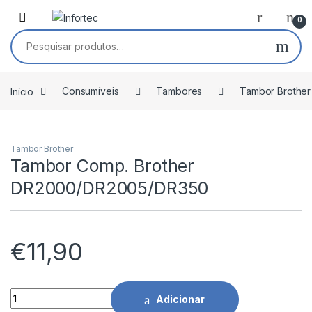
Saltar para navegação
Pular para o conteúdo
0
Pesquisar por:
Início
Consumíveis
Tambores
Tambor Brother
Tambor Brother
Tambor Comp. Brother
DR2000/DR2005/DR350
€
11,90
Tambor Comp. Brother DR2000/DR2005/DR350 quantidade
Adicionar