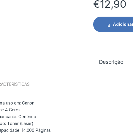
€
12,90
Adiciona
Descrição
ACTERÍSTICAS
ara uso em:
Canon
or:
4 Cores
abricante:
Genérico
ipo:
Toner (Laser)
apacidade:
14.000 Páginas