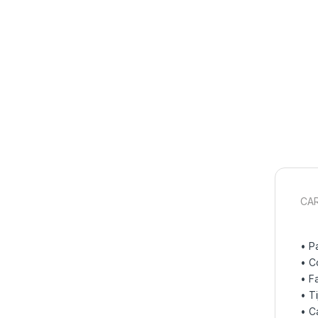
CAR
• P
• C
• F
• T
• C