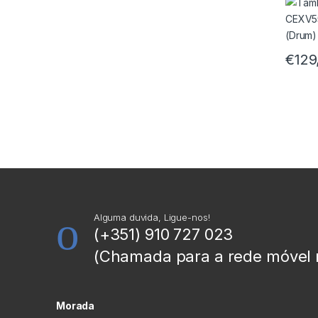
€
129
Alguma duvida, Ligue-nos!
(+351) 910 727 023
(Chamada para a rede móvel 
Morada