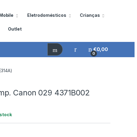
Mobile
Eletrodomésticos
Crianças
Outlet
€
0,00
0
E314A)
mp. Canon 029 4371B002
stock