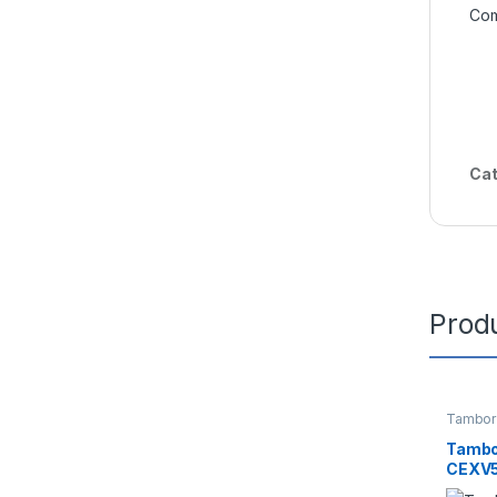
Com
Cat
Prod
Tambor
Tambo
CEXV5
(Drum