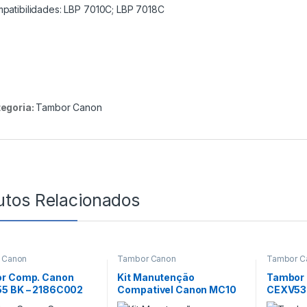
patibilidades: LBP 7010C; LBP 7018C
egoria:
Tambor Canon
utos Relacionados
 Canon
Tambor Canon
Tambor C
r Comp. Canon
Kit Manutenção
Tambor
5 BK – 2186C002
Compativel Canon MC10
CEXV53
)
(Drum)