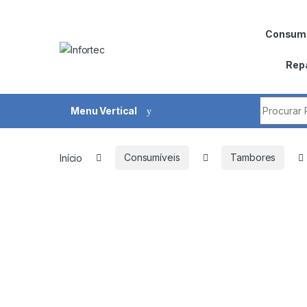
Saltar para navegação
Pular para o conteúdo
Consumí
Rep
Procurar 
Menu Vertical
Início
Consumíveis
Tambores