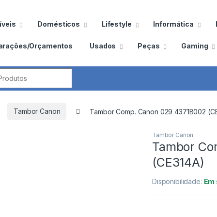
veis
Domésticos
Lifestyle
Informática
arações/Orçamentos
Usados
Peças
Gaming
por:
Tambor Canon
Tambor Comp. Canon 029 4371B002 (C
Tambor Canon
Tambor Co
(CE314A)
Disponibilidade:
Em 