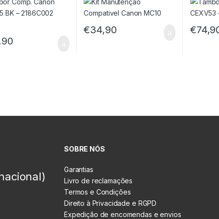
€
34,90
€
74,9
,90
SOBRE NÓS
Garantias
nacional)
Livro de reclamações
Termos e Condições
Direito à Privacidade e RGPD
Expedição de encomendas e envios