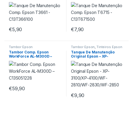
C13T366100
C13T671500
€
5,90
€
7,90
Tambor Epson
Tambor Epson
,
Tinteiros Epson
Tambor Comp. Epson
Tanque De Manutenção
WorkForce AL-M300D –
Original Epson – XP-
C13S051228
3100/XP-4100/WF-2810/WF-
2830/WF-2850
€
59,90
€
9,90