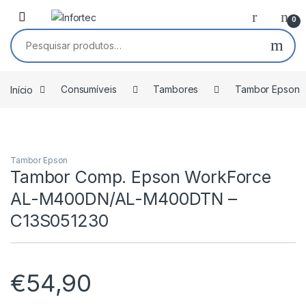
Saltar para navegação
Pular para o conteúdo
0
Pesquisar por:
Início
Consumíveis
Tambores
Tambor Epson
Tambor Epson
Tambor Comp. Epson WorkForce
AL-M400DN/AL-M400DTN –
C13S051230
€
54,90