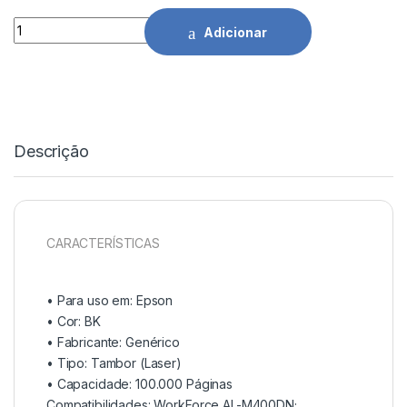
Tambor Comp. Epson WorkForce AL-M400DN/AL-M400DTN -
Adicionar
Descrição
CARACTERÍSTICAS
• Para uso em:
Epson
• Cor: BK
• Fabricante:
Genérico
• Tipo:
Tambor (Laser)
• Capacidade:
100.000 Páginas
Compatibilidades: WorkForce AL-M400DN;