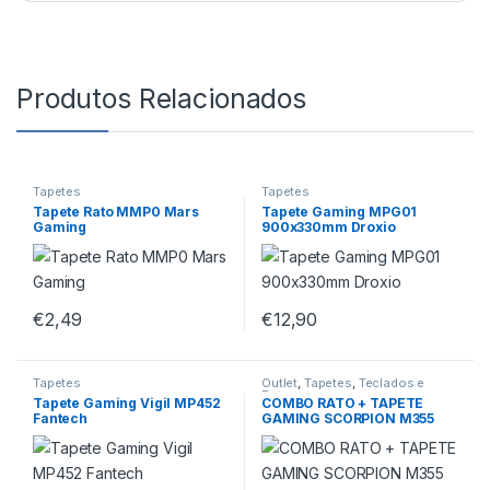
Produtos Relacionados
Tapetes
Tapetes
Tapete Rato MMP0 Mars
Tapete Gaming MPG01
Gaming
900x330mm Droxio
€
2,49
€
12,90
Tapetes
Outlet
,
Tapetes
,
Teclados e
Ratos
Tapete Gaming Vigil MP452
COMBO RATO + TAPETE
Fantech
GAMING SCORPION M355
+G1