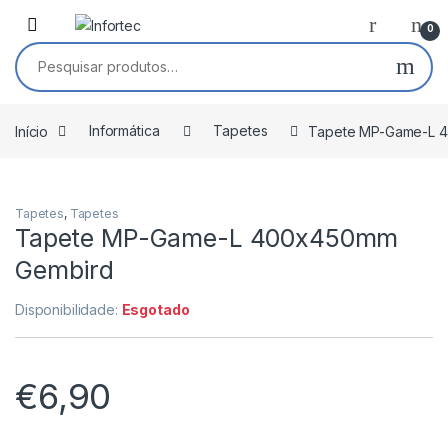
Saltar para navegação
Pular para o conteúdo
0
Pesquisar por:
Início
Informática
Tapetes
Tapete MP-Game-L 
Tapetes
,
Tapetes
Tapete MP-Game-L 400x450mm
Gembird
Disponibilidade:
Esgotado
€
6,90